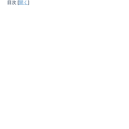
目次
[
開く
]