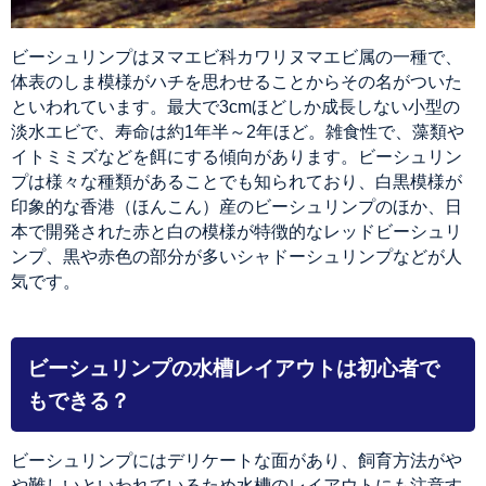
ビーシュリンプはヌマエビ科カワリヌマエビ属の一種で、
体表のしま模様がハチを思わせることからその名がついた
といわれています。最大で3cmほどしか成長しない小型の
淡水エビで、寿命は約1年半～2年ほど。雑食性で、藻類や
イトミミズなどを餌にする傾向があります。ビーシュリン
プは様々な種類があることでも知られており、白黒模様が
印象的な香港（ほんこん）産のビーシュリンプのほか、日
本で開発された赤と白の模様が特徴的なレッドビーシュリ
ンプ、黒や赤色の部分が多いシャドーシュリンプなどが人
気です。
ビーシュリンプの水槽レイアウトは初心者で
もできる？
ビーシュリンプにはデリケートな面があり、飼育方法がや
や難しいといわれているため水槽のレイアウトにも注意す