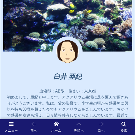
臼井 亜紀
血液型：AB型 住まい：東京都
初めまして。亜紀と申します。アクアリウム生活に足を運んで頂きあ
りがとうございます。私は、父の影響で、小学生の頃から熱帯魚に興
味を持ち30歳を超えた今でもアクアリウムを楽しんでいます。おかげ
で熱帯魚友達も増え、日々情報共有しながら楽しんでいます。最近で
は「怪魚」に興味を持ち、見れるところならどこにでも足を運んでい
ます。もし、情報がありましたら是非ご連絡お願いします！
メニュー
前へ
ホーム
先頭へ
次へ
検索