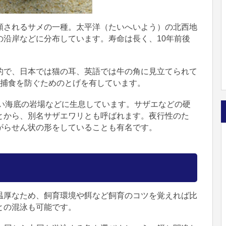
類されるサメの一種。太平洋（たいへいよう）の北西地
の沿岸などに分布しています。寿命は長く、10年前後
的で、日本では猫の耳、英語では牛の角に見立てられて
の捕食を防ぐためのとげを有しています。
の浅い海底の岩場などに生息しています。サザエなどの硬
とから、別名サザエワリとも呼ばれます。夜行性のた
がらせん状の形をしていることも有名です。
温厚なため、飼育環境や餌など飼育のコツを覚えれば比
との混泳も可能です。