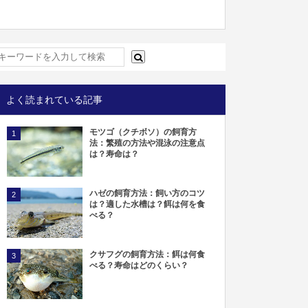
よく読まれている記事
モツゴ（クチボソ）の飼育方
1
法：繁殖の方法や混泳の注意点
は？寿命は？
ハゼの飼育方法：飼い方のコツ
2
は？適した水槽は？餌は何を食
べる？
クサフグの飼育方法：餌は何食
3
べる？寿命はどのくらい？