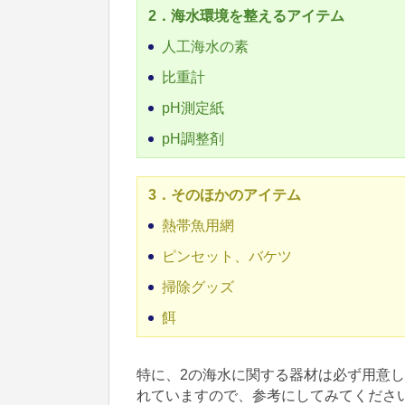
2．海水環境を整えるアイテム
人工海水の素
比重計
pH測定紙
pH調整剤
3．そのほかのアイテム
熱帯魚用網
ピンセット、バケツ
掃除グッズ
餌
特に、2の海水に関する器材は必ず用意
れていますので、参考にしてみてくださ