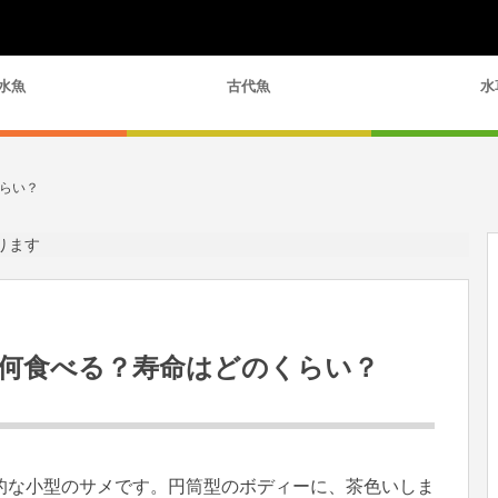
水魚
古代魚
水
らい？
ります
何食べる？寿命はどのくらい？
的な小型のサメです。円筒型のボディーに、茶色いしま