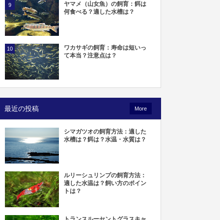
ヤマメ（山女魚）の飼育：餌は
9
何食べる？適した水槽は？
ワカサギの飼育：寿命は短いっ
10
て本当？注意点は？
最近の投稿
More
シマガツオの飼育方法：適した
水槽は？餌は？水温・水質は？
ルリーシュリンプの飼育方法：
適した水温は？飼い方のポイン
トは？
トランスルーセントグラスキャ