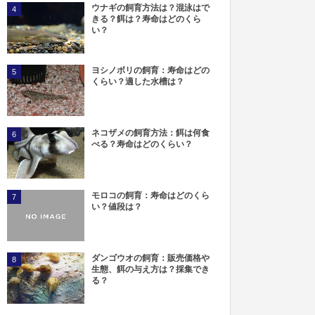
ウナギの飼育方法は？混泳はで
4
きる？餌は？寿命はどのくら
い？
ヨシノボリの飼育：寿命はどの
5
くらい？適した水槽は？
ネコザメの飼育方法：餌は何食
6
べる？寿命はどのくらい？
モロコの飼育：寿命はどのくら
7
い？値段は？
ダンゴウオの飼育：販売価格や
8
生態、餌の与え方は？採集でき
る？