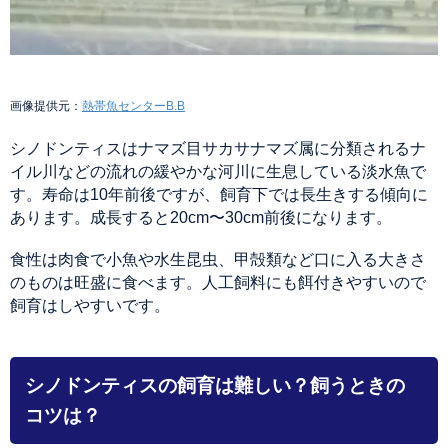
画像提供元：
熱帯魚センターB.B
シノドンティスはナマズ目サカサナマズ属に分類されるナ
イル川などの流れの緩やかな河川に生息している淡水魚で
す。寿命は10年前後ですが、飼育下では長生きする傾向に
あります。成長すると20cm〜30cm前後になります。
食性は肉食で小魚や水生昆虫、甲殻類など口に入る大きさ
のものは旺盛に食べます。人工飼料にも餌付きやすいので
飼育はしやすいです。
シノドンティスの飼育は難しい？飼うときの
コツは？