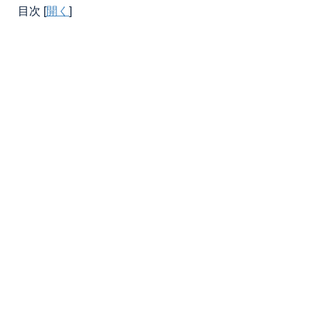
目次
[
開く
]