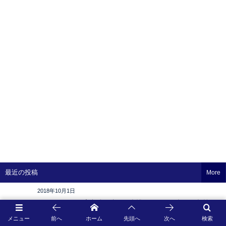
最近の投稿
More
2018年10月1日
シマガツオの飼育方法：適した水槽は？餌は？水温・水質は？
メニュー
前へ
ホーム
先頭へ
次へ
検索