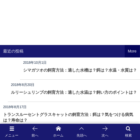
最近の投稿
More
2018年10月1日
シマガツオの飼育方法：適した水槽は？餌は？水温・水質は？
2018年8月20日
ルリーシュリンプの飼育方法：適した水温は？飼い方のポイントは？
2018年8月17日
トランスルーセントグラスキャットの飼育方法：餌は？気をつける病気
は？寿命は？
2018年8月16日
メニュー
前へ
ホーム
先頭へ
次へ
検索